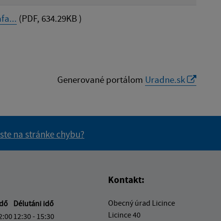
fa...
(PDF, 634.29KB )
Generované portálom
Uradne.sk
 ste na stránke chybu?
vás užitočné?
e pre vás užitočné?
Kontakt:
Obecný úrad Licince
idő
Délutáni idő
Licince 40
2:00
12:30 - 15:30