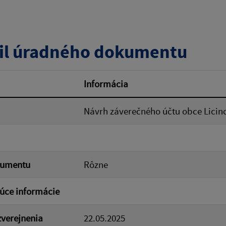
zverejnenia do:
il úradného dokumentu
ovať
Informácia
Návrh záverečného účtu obce Licinc
kumentu
Rôzne
úce informácie
verejnenia
22.05.2025