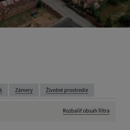
á
Zámery
Životné prostredie
Rozbaliť obsah filtra
Dátum zverejnenia od: