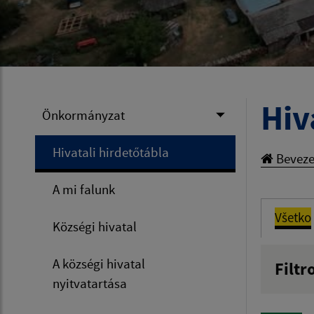
Hiv
Önkormányzat
Hivatali hirdetőtábla
Beveze
A mi falunk
Všetko
Községi hivatal
A községi hivatal
Filtr
nyitvatartása
Názov