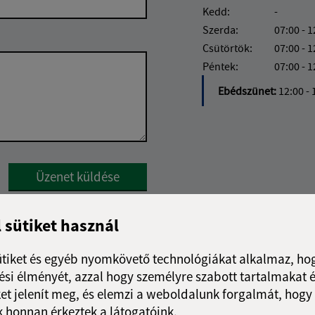
Kedd:
-
Szerda:
07:00 - 1
Csütörtök:
07:00 - 1
Péntek:
07:00 - 1
Ebédszünet:
12:00 - 
Google reCaptcha Response
Üzenet küldése
l sütiket használ
ütiket és egyéb nyomkövető technológiákat alkalmaz, hog
si élményét, azzal hogy személyre szabott tartalmakat é
et jelenít meg, és elemzi a weboldalunk forgalmát, hogy
 honnan érkeztek a látogatóink.