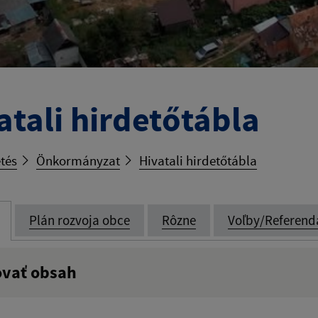
atali hirdetőtábla
tés
Önkormányzat
Hivatali hirdetőtábla
Plán rozvoja obce
Rôzne
Voľby/Referend
ovať obsah
:
Popis: