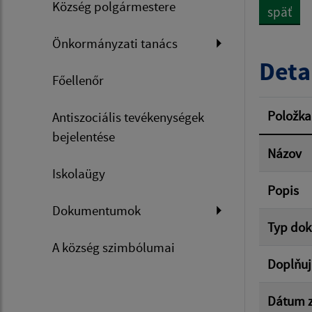
Község polgármestere
späť
Dátum 
Önkormányzati tanács
Deta
Főellenőr
Filtr
Položka
Antiszociális tevékenységek
bejelentése
Názov
Iskolaügy
Popis
Dokumentumok
Typ do
A község szimbólumai
Doplňuj
Dátum z