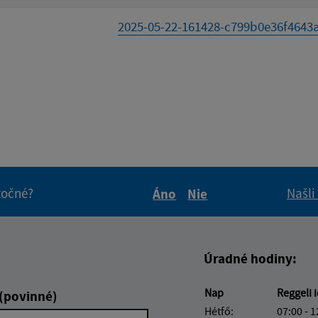
2025-05-22-161428-c799b0e36f4643a
itočné?
Našli
Áno
Nie
Boli tieto informácie pre 
Boli tieto informáci
Úradné hodiny:
Nap
Reggeli 
 (povinné)
Hétfő:
07:00 - 1