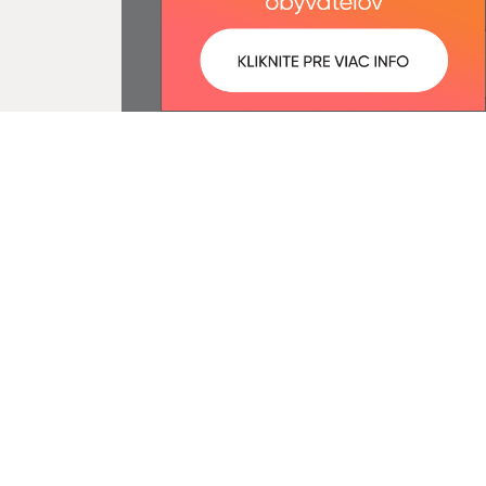
:
Správca obsahu:
8:22 óra.
A tartalomkezelő a falu Licince.
A
Egységes Tervezési
Kézikönyvvel összhangban
készült Elektronikus
szolgáltatások.