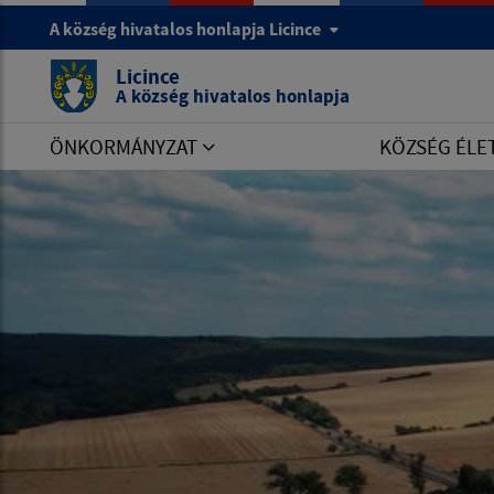
A község hivatalos honlapja Licince
Licince
A község hivatalos honlapja
ÖNKORMÁNYZAT
KÖZSÉG ÉLE