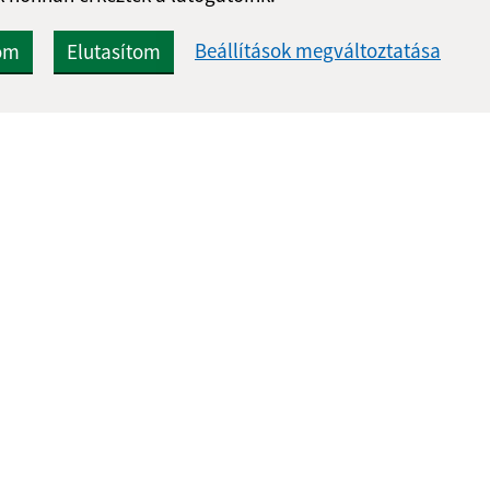
Beállítások megváltoztatása
om
Elutasítom
Gyors linkek:
Frissített
A mi falunk
26.05.2026 0
A település történelme
RSS
Fotóalbum
Iskolaügy