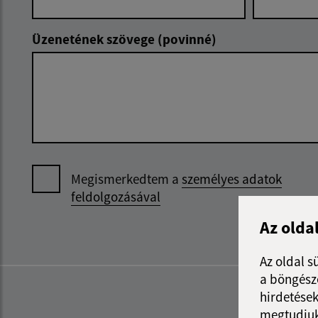
Üzenetének szövege (povinné)
Megismerkedtem a
személyes adatok
feldolgozásával
Az olda
Az oldal s
a böngészé
hirdetések
megtudjuk