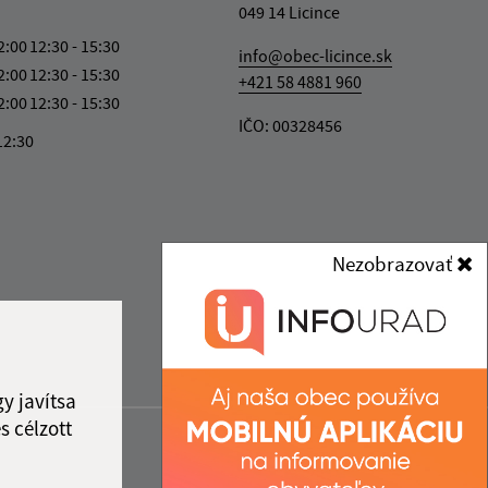
049 14 Licince
2:00
12:30 - 15:30
info@obec-licince.sk
2:00
12:30 - 15:30
+421 58 4881 960
2:00
12:30 - 15:30
IČO: 00328456
12:30
Nezobrazovať
y javítsa
s célzott