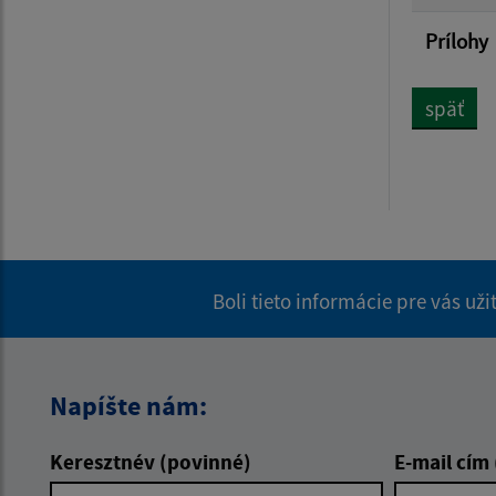
Prílohy
späť
Boli tieto informácie pre vás už
Napíšte nám:
Keresztnév (povinné)
E-mail cím