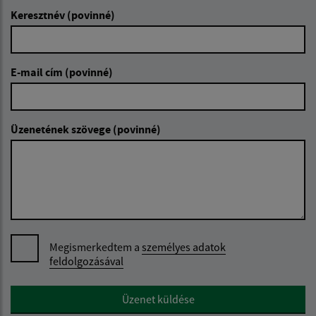
Keresztnév (povinné)
E-mail cím (povinné)
Üzenetének szövege (povinné)
Megismerkedtem a
személyes adatok
feldolgozásával
Google reCaptcha Response
Üzenet küldése