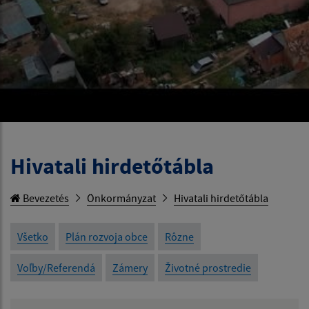
Hivatali hirdetőtábla
Bevezetés
Önkormányzat
Hivatali hirdetőtábla
Všetko
Plán rozvoja obce
Rôzne
Voľby/Referendá
Zámery
Životné prostredie