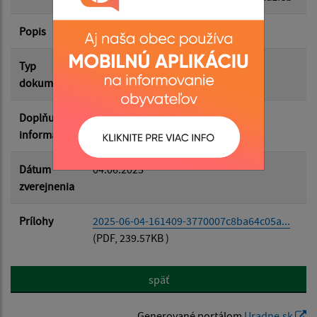
Popis
Filtrovať
Reset
Typ
Rôzne
dokumentu
Doplňujúce
informácie
Dátum
04.06.2025
zverejnenia
Prílohy
2025-06-04-161409-3770007c8ba64c05a...
(PDF, 239.57KB )
späť
Generované portálom
Uradne.sk