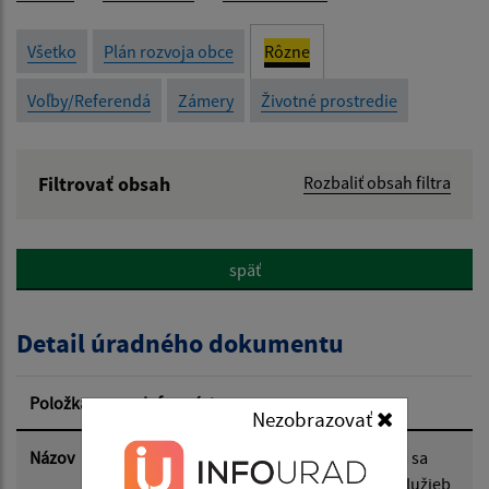
Všetko
Plán rozvoja obce
Rôzne
Voľby/Referendá
Zámery
Životné prostredie
Filtrovať obsah
Rozbaliť obsah filtra
Názov:
späť
Popis:
Detail úradného dokumentu
Dátum zverejnenia od:
Položka
Informácia
Nezobrazovať
Dátum zverejnenia do:
Názov
''NÁVRH'' Licince VZN 2/2025,ktorým sa
určuje čas predaja a čas prevádzky služieb