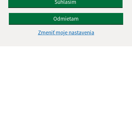
Súhlasím
Odmietam
Zmeniť moje nastavenia
Informácie o stránke:
Vyhlásenie o prístupnosti
Autorské práva
Ochrana osobných údajov
Navigácia:
Vytlačiť aktuálnu stránku
Mapa stránok