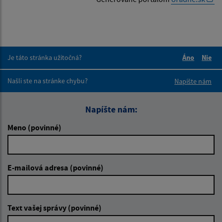
Je táto stránka užitočná?
Áno
Nie
Boli tieto 
Boli 
Našli ste na stránke chybu?
Napíšte nám
Napíšte nám:
Meno (povinné)
E-mailová adresa (povinné)
Text vašej správy (povinné)