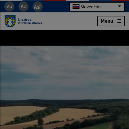
Slovenčina
Licince
Menu
Oficiálna stránka