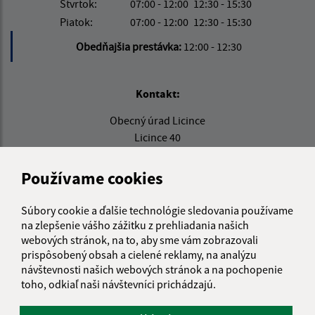
Štvrtok:
07:00 - 12:00
12:30 - 15:30
Piatok:
07:00 - 12:00
12:30 - 15:30
Obedňajšia prestávka:
12:00 - 12:30
Kontakt:
Obecný úrad Licince
Licince 40
049 14 Licince
Používame cookies
info@obec-licince.sk
+421 58 4881 960
Súbory cookie a ďalšie technológie sledovania používame
na zlepšenie vášho zážitku z prehliadania našich
IČO: 00328456
webových stránok, na to, aby sme vám zobrazovali
prispôsobený obsah a cielené reklamy, na analýzu
návštevnosti našich webových stránok a na pochopenie
toho, odkiaľ naši návštevníci prichádzajú.