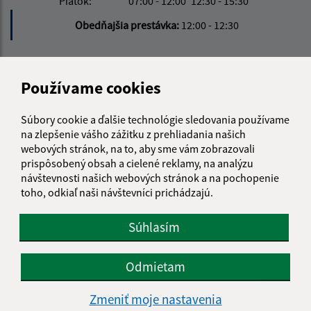
Piatok:
07:00 - 12:00
12:30 - 15:30
Obedňajšia prestávka:
12:00 - 12:30
Kontakt:
Používame cookies
Obecný úrad Licince
Licince 40
Súbory cookie a ďalšie technológie sledovania používame
049 14 Licince
na zlepšenie vášho zážitku z prehliadania našich
webových stránok, na to, aby sme vám zobrazovali
info@obec-licince.sk
prispôsobený obsah a cielené reklamy, na analýzu
+421 58 4881 960
návštevnosti našich webových stránok a na pochopenie
toho, odkiaľ naši návštevníci prichádzajú.
IČO: 00328456
Súhlasím
Odmietam
Zmeniť moje nastavenia