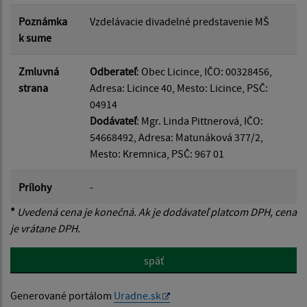
Poznámka
Vzdelávacie divadelné predstavenie MŠ
k sume
Zmluvná
Odberateľ
: Obec Licince, IČO: 00328456,
strana
Adresa: Licince 40, Mesto: Licince, PSČ:
04914
Dodávateľ
: Mgr. Linda Pittnerová, IČO:
54668492, Adresa: Matunáková 377/2,
Mesto: Kremnica, PSČ: 967 01
Prílohy
-
*
Uvedená cena je konečná. Ak je dodávateľ platcom DPH, cena
je vrátane DPH.
späť
Generované portálom
Uradne.sk