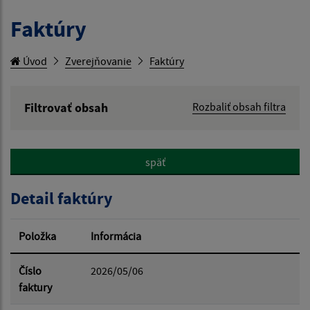
Faktúry
Úvod
Zverejňovanie
Faktúry
Filtrovať obsah
Rozbaliť obsah filtra
Hľadaný výraz:
späť
Hľadať v:
Detail faktúry
Typ dátumu:
Položka
Informácia
Dátum od:
Číslo
2026/05/06
faktury