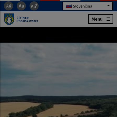
Slovenčina
Licince
Menu
Oficiálna stránka