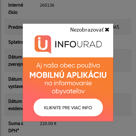
Dátum do:
Interné
260136
číslo
Suma od:
Predmet
Vzdelávacie divadelné predstavenie MŠ
Nezobrazovať
Splatnosť
03.06.2026
Suma do:
Dátum
27.05.2026
zverejnenia
Filtrovať
Reset
Dátum
19.05.2026
vystavenia
Dátum
20.05.2026
evidencie
Suma s
220.00 €
DPH*