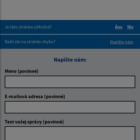
Je táto stránka užitočná?
Áno
Nie
Boli tieto 
Boli 
Našli ste na stránke chybu?
Napíšte nám
Napíšte nám:
Meno (povinné)
E-mailová adresa (povinné)
Text vašej správy (povinné)