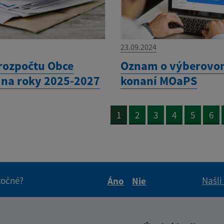
23.09.2024
rozpočtu Obce
Oznam o výberov
e na roky 2025-2027
konaní MOaPS
1
2
3
4
5
6
itočné?
Našli
Áno
Nie
Boli tieto informácie pre 
Boli tieto informáci