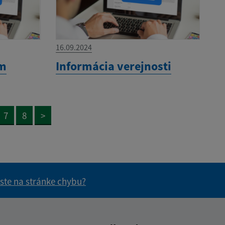
16.09.2024
om
Informácia verejnosti
7
8
>
 ste na stránke chybu?
vás užitočné?
e pre vás užitočné?