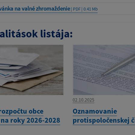
vánka na valné zhromaždenie
| PDF | 0.41 Mb
litások listája:
02.10.2025
rozpočtu obce
Oznamovanie
e na roky 2026-2028
protispoločenskej č