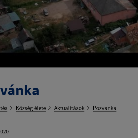
zvánka
tés
Község élete
Aktualitások
Pozvánka
2020