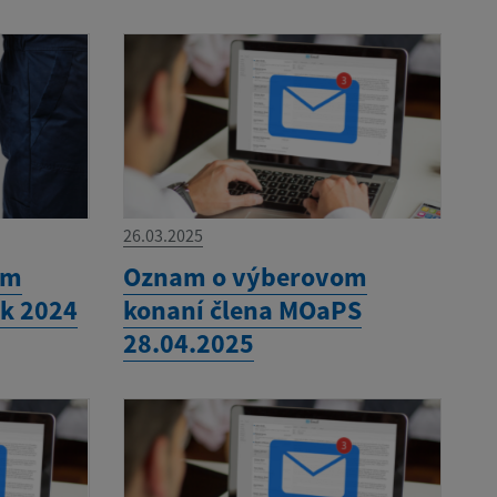
26.03.2025
om
Oznam o výberovom
ok 2024
konaní člena MOaPS
28.04.2025