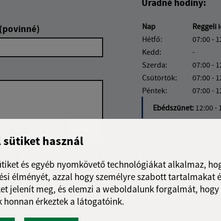
Úradné hodiny:
Nap
Reggeli 
 (povinné)
Hétfő:
07:00 - 1
Kedd:
-
Szerda:
07:00 - 1
Csütörtök:
07:00 - 1
Péntek:
07:00 - 1
Ebédszünet:
12:00 - 
l sütiket használ
ütiket és egyéb nyomkövető technológiákat alkalmaz, hog
Google reCaptcha Response
Üzenet küldése
si élményét, azzal hogy személyre szabott tartalmakat é
et jelenít meg, és elemzi a weboldalunk forgalmát, hogy
 honnan érkeztek a látogatóink.