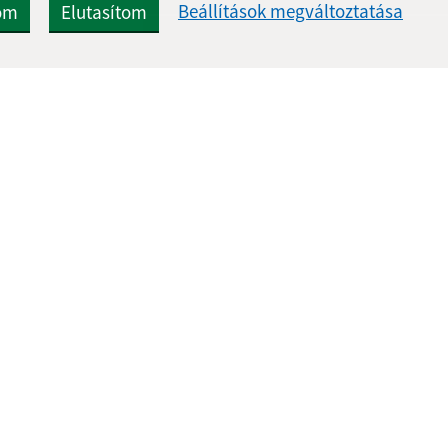
Beállítások megváltoztatása
om
Elutasítom
Gyors linkek:
Frissített
A mi falunk
26.05.2026 0
A település történelme