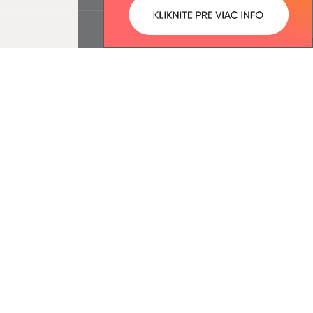
:
Správca obsahu:
8:22 óra.
A tartalomkezelő a falu Licince.
A
Egységes Tervezési