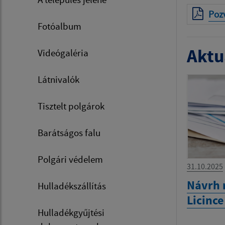
Poz
Fotóalbum
Aktua
Videógaléria
Látnivalók
Tisztelt polgárok
Barátságos falu
Polgári védelem
31.10.2025
Návrh 
Hulladékszállítás
Licinc
Hulladékgyűjtési