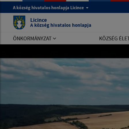
A község hivatalos honlapja Licince
Licince
A község hivatalos honlapja
ÖNKORMÁNYZAT
KÖZSÉG ÉLE