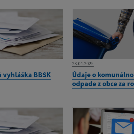
23.04.2025
á vyhláška BBSK
Údaje o komunáln
odpade z obce za r