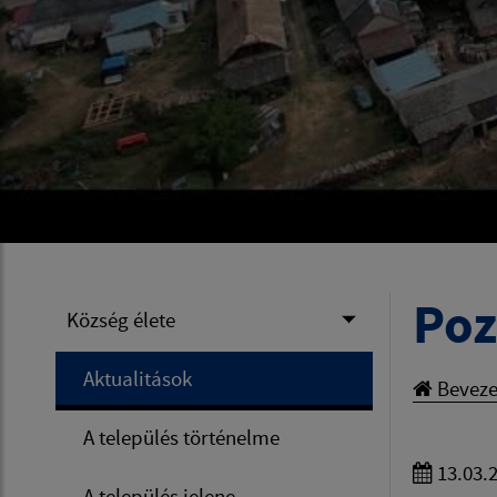
Po
Község élete
Aktualitások
Beveze
A település történelme
13.03.
A település jelene