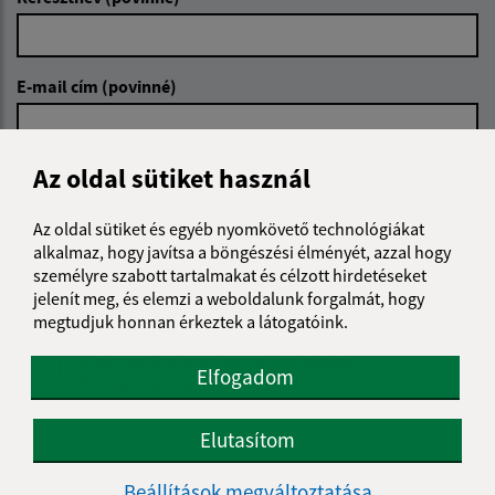
E-mail cím (povinné)
Az oldal sütiket használ
Üzenetének szövege (povinné)
Az oldal sütiket és egyéb nyomkövető technológiákat
alkalmaz, hogy javítsa a böngészési élményét, azzal hogy
személyre szabott tartalmakat és célzott hirdetéseket
jelenít meg, és elemzi a weboldalunk forgalmát, hogy
megtudjuk honnan érkeztek a látogatóink.
Megismerkedtem a
személyes adatok
Elfogadom
feldolgozásával
Google reCaptcha Response
Elutasítom
Üzenet küldése
Beállítások megváltoztatása