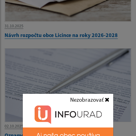
31.10.2025
Návrh rozpočtu obce Licince na roky 2026-2028
Nezobrazovať
02.10.2025
Oznamovanie protispoločenskej činnosti