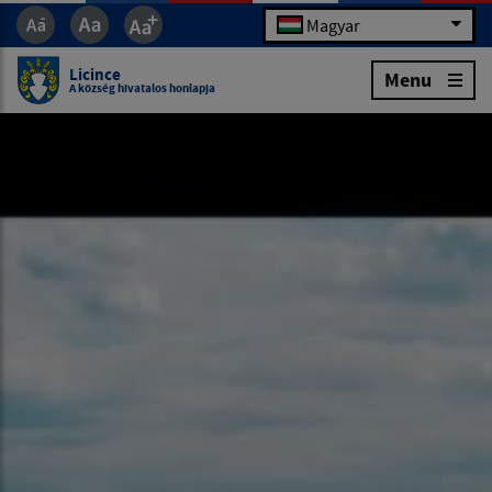
Magyar
Licince
Menu
A község hivatalos honlapja