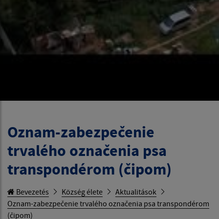
Oznam-zabezpečenie
trvalého označenia psa
transpondérom (čipom)
Bevezetés
Község élete
Aktualitások
Oznam-zabezpečenie trvalého označenia psa transpondérom
(čipom)