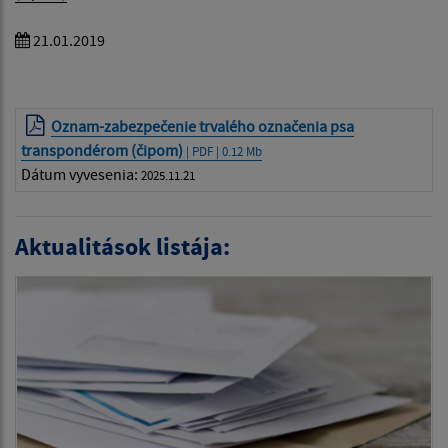
21.01.2019
Oznam-zabezpečenie trvalého označenia psa
transpondérom (čipom)
| PDF | 0.12 Mb
Dátum vyvesenia:
2025.11.21
Aktualitások listája: