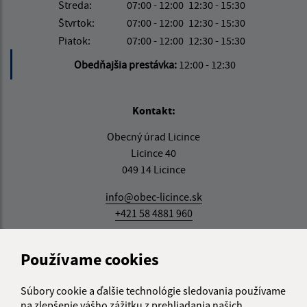
Streda:
07:00 - 12:00
12:30 - 15:30
Štvrtok:
07:00 - 12:00
12:30 - 15:30
Piatok:
07:00 - 12:00
12:30 - 15:30
Obedňajšia prestávka:
12:00 - 12:30
Kontakt:
Obecný úrad Licince
Licince 40
049 14 Licince
info@obec-licince.sk
+421 58 4881 960
IČO: 00328456
Používame cookies
Súbory cookie a ďalšie technológie sledovania používame
na zlepšenie vášho zážitku z prehliadania našich