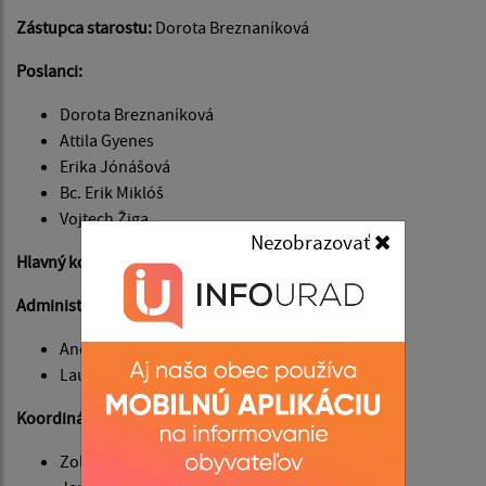
Zástupca starostu:
Dorota Breznaníková
Poslanci:
Dorota Breznaníková
Attila Gyenes
Erika Jónášová
Bc. Erik Miklóš
Vojtech Žiga
Nezobrazovať
Hlavný kontrolór obce:
Ing. Mária Ropeková
Administratívne pracovníčky OÚ:
Andrea Oláhová
Laura Lévaiová
Koordinátori:
Zoltán Czakó