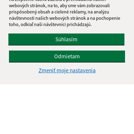
webových stránok, na to, aby sme vám zobrazovali
prispôsobený obsah a cielené reklamy, na analýzu
návštevnosti našich webových stránok a na pochopenie
toho, odkiaľ naši návštevníci prichádzajú.
Súhlasím
Odmietam
Zmeniť moje nastavenia
Informácie o stránke:
Vyhlásenie o prístupnosti
Autorské práva
Ochrana osobných údajov
Navigácia:
Vytlačiť aktuálnu stránku