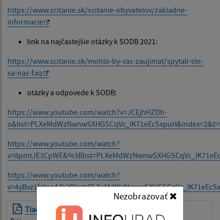
https://www.scitanie.sk/scitanie-obyvatelov/zakladne-
informacie
link na najčastejšie otázky k SODB 2021:
https://www.scitanie.sk/mohlo-by-vas-zaujimat/spytali-ste-
sa-nas-faq
otázky a odpovede k SODB:
https://www.youtube.com/watch?v=JCEjhHZDh-
o&list=PLXeMdWzNwnwSXHGSCqVc_IK71eEcSxpuH&index=2&t=
https://www.youtube.com/watch?
v=8pmtJE3CpWE&%3Blist=PLXeMdWzNwnwSXHGSCqVc_IK71eE
https://www.youtube.com/watch?
v=4yBvz1fglpo&%3Blist=PLXeMdWzNwnwSXHGSCqVc_IK71eEcS
Nezobrazovať
Tlačová správa 22.03.2021
| PDF | 0.41 Mb