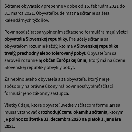
Sčítanie obyvateľov prebehne v dobe od 15. februára 2021 do
31. marca 2021. Obyvateľ bude mať na sčítanie sa šesť
kalendárnych týždňov.
Povinnosť sčítať sa vyplnením sčítacieho formulára majú
všetci
obyvatelia Slovenskej republiky
. Pre účely sčítania sa
obyvateľom rozumie každý, kto má
v Slovenskej republike
trvalý, prechodný alebo tolerovaný pobyt
. Obyvateľom sa
zároveň rozumie aj
občan Európskej únie
, ktorý má na území
Slovenskej republiky obvyklý pobyt.
Za neplnoletého obyvateľa a za obyvateľa, ktorý nie je
spôsobilý na právne úkony má povinnosť vyplniť sčítací
formulár jeho zákonný zástupca.
Všetky údaje, ktoré obyvateľ uvedie v sčítacom formulári sa
musia vzťahovať
k rozhodujúcemu okamihu sčítania,
ktorým
je
polnoc zo štvrtka 31. decembra 2020 na piatok 1. januára
2021.