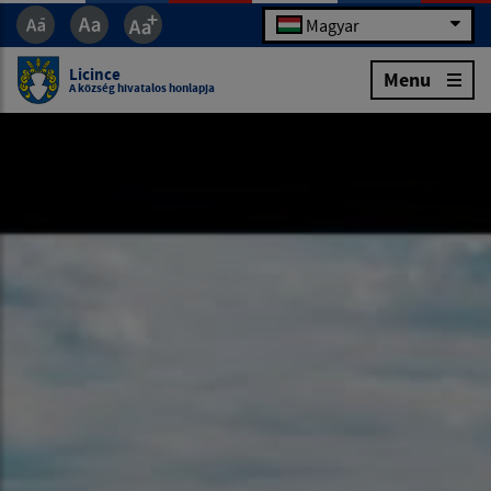
Magyar
Licince
Menu
A község hivatalos honlapja