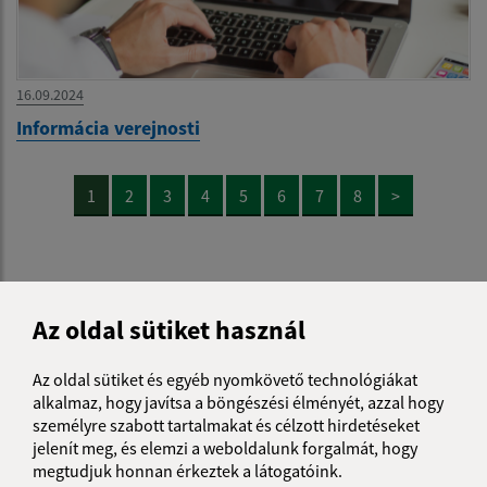
16.09.2024
Informácia verejnosti
1
2
3
4
5
6
7
8
>
Az oldal sütiket használ
Je táto stránka užitočná?
Áno
Nie
Boli tieto 
Boli 
Az oldal sütiket és egyéb nyomkövető technológiákat
Našli ste na stránke chybu?
Napíšte nám
alkalmaz, hogy javítsa a böngészési élményét, azzal hogy
személyre szabott tartalmakat és célzott hirdetéseket
jelenít meg, és elemzi a weboldalunk forgalmát, hogy
Napíšte nám:
megtudjuk honnan érkeztek a látogatóink.