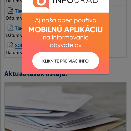
Dátum vyvesenia:
2025.11.21
Tlačová správa 01.03.2021
| PDF | 0.39 Mb
Dátum vyvesenia:
2025.11.21
Tlačová správa 22.02.2021
| PDF | 0.4 Mb
Dátum vyvesenia:
2025.11.21
SODB inzercia
| PDF | 0.07 Mb
Dátum vyvesenia:
2025.11.21
Aktualitások listája: