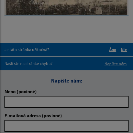
Je táto stránka užitočná?
Áno
Nie
Boli tieto 
Boli 
Našli ste na stránke chybu?
Napíšte nám
Napíšte nám:
Meno (povinné)
E-mailová adresa (povinné)