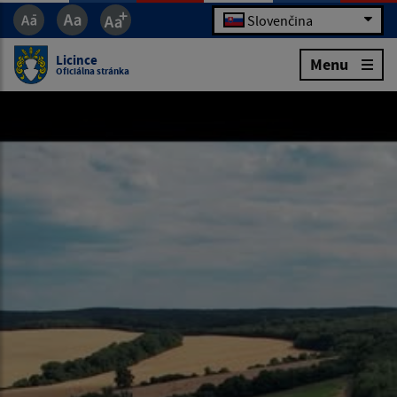
Slovenčina
Licince
Menu
Oficiálna stránka