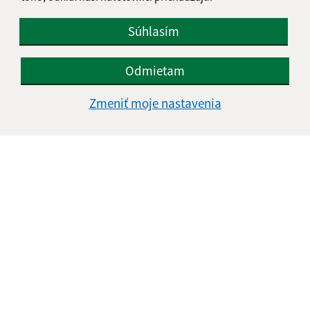
Súhlasím
Odmietam
Zmeniť moje nastavenia
Informácie o stránke:
Vyhlásenie o prístupnosti
Autorské práva
Ochrana osobných údajov
Navigácia: