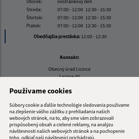
Utorok:
nestránkový deň
Streda:
07:00 - 12:00
12:30 - 15:30
Štvrtok:
07:00 - 12:00
12:30 - 15:30
Piatok:
07:00 - 12:00
12:30 - 15:30
Obedňajšia prestávka:
12:00 - 12:30
Kontakt:
Obecný úrad Licince
Licince 40
049 14 Licince
Používame cookies
info@obec-licince.sk
+421 58 4881 960
Súbory cookie a ďalšie technológie sledovania používame
na zlepšenie vášho zážitku z prehliadania našich
IČO: 00328456
webových stránok, na to, aby sme vám zobrazovali
prispôsobený obsah a cielené reklamy, na analýzu
návštevnosti našich webových stránok a na pochopenie
toho, odkiaľ naši návštevníci prichádzajú.