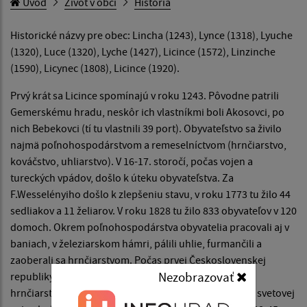
Úvod
Život v obci
História
Historické názvy pre obec: Lincha (1243), Lynce (1318), Lyuche
(1320), Luce (1320), Lyche (1427), Licince (1572), Linzinche
(1590), Licynec (1808), Licince (1920).
Prvý krát sa Licince spomínajú v roku 1243. Pôvodne patrili
Gemerskému hradu, neskôr ich vlastníkmi boli Akosovci, po
nich Bebekovci (tí tu vlastnili 39 port). Obyvateľstvo sa živilo
najmä poľnohospodárstvom a remeselníctvom (hrnčiarstvo,
kováčstvo, uhliarstvo). V 16-17. storočí, počas vojen a
tureckých vpádov, došlo k úteku obyvateľstva. Za
F.Wesselényiho došlo k zlepšeniu stavu, v roku 1773 tu žilo 44
sedliakov a 11 želiarov. V roku 1828 tu žilo 833 obyvateľov v 120
domoch. Okrem poľnohospodárstva obyvatelia pracovali aj v
baniach, v železiarskom hámri, pálili uhlie, furmančili a
zaoberali sa hrnčiarstvom. Počas prvej Československej
Nezobrazovať
republiky prevládalo poľnohospodárstvo, zanikalo
hrnčiarstvo. V medzivojnovom období a počas druhej svetovej