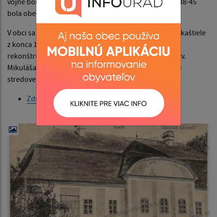
vojne boli v prevádzke železorudné bane V rokoch 1938-45
bola obec pripojená k Maďarsku.
V obci sa nachádzajú dva jednopodlažné klasicistické kaštiele
z konca 18.storočia, dolný kaštiel bol nedávno
rekonštruovaný. Klasicistický rímskokatolícky kostol sv.
Mikuláša Biskupa, z roku 1830, je postavený na mieste
stredovekého gotického kostolíka zo 14.storočia.
Zdroj