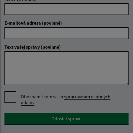
E-mailová adresa (povinné)
Text vašej správy (povinné)
Oboznámil som sa so
spracúvaním osobných
údajov
Google reCaptcha Response
Odoslať správu