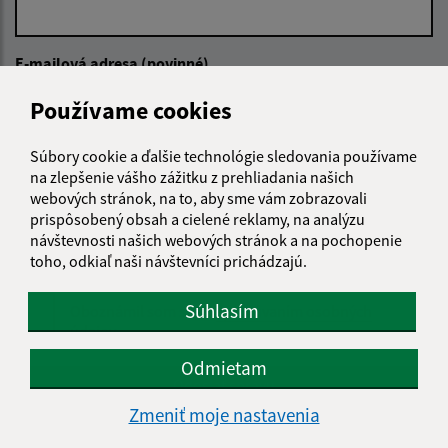
E-mailová adresa (povinné)
Používame cookies
Text vašej správy (povinné)
Súbory cookie a ďalšie technológie sledovania používame
na zlepšenie vášho zážitku z prehliadania našich
webových stránok, na to, aby sme vám zobrazovali
prispôsobený obsah a cielené reklamy, na analýzu
návštevnosti našich webových stránok a na pochopenie
toho, odkiaľ naši návštevníci prichádzajú.
Súhlasím
Oboznámil som sa so
spracúvaním osobných
údajov
Odmietam
Google reCaptcha Response
Odoslať správu
Zmeniť moje nastavenia