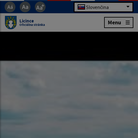
Slovenčina
Licince
Menu
Oficiálna stránka