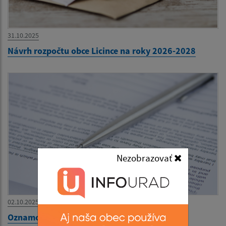
31.10.2025
Návrh rozpočtu obce Licince na roky 2026-2028
Nezobrazovať
02.10.2025
Oznamovanie protispoločenskej činnosti