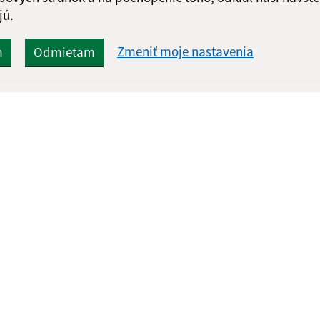
jú.
Zmeniť moje nastavenia
m
Odmietam