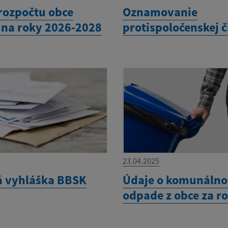
rozpočtu obce
Oznamovanie
e na roky 2026-2028
protispoločenskej č
23.04.2025
á vyhláška BBSK
Údaje o komunáln
odpade z obce za r