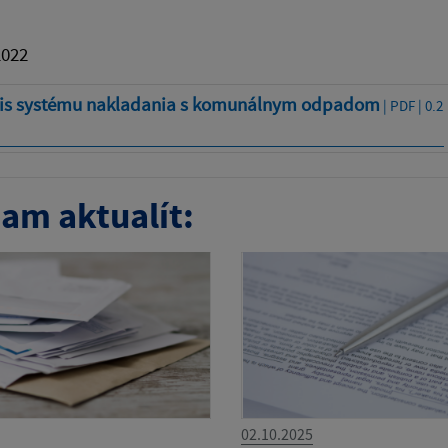
2022
is systému nakladania s komunálnym odpadom
| PDF | 0.2
am aktualít:
02.10.2025