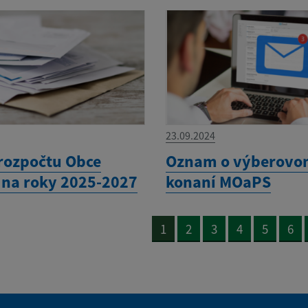
23.09.2024
rozpočtu Obce
Oznam o výberov
e na roky 2025-2027
konaní MOaPS
1
2
3
4
5
6