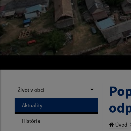
Pop
Život v obci
od
Aktuality
História
Úvod