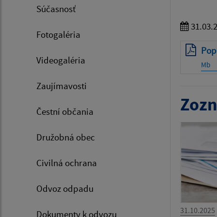
Súčasnosť
31.03.
Fotogaléria
Pop
Videogaléria
Mb
Zaujímavosti
Zozn
Čestní občania
Družobná obec
Civilná ochrana
Odvoz odpadu
31.10.2025
Dokumenty k odvozu