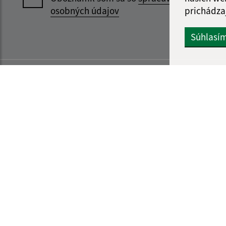
prichádza
osobných údajov
Súhlasí