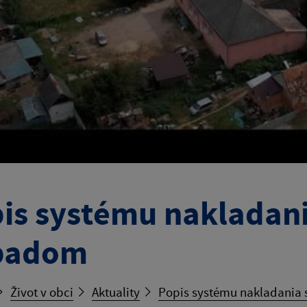
is systému nakladan
padom
Život v obci
Aktuality
Popis systému nakladani