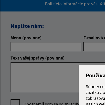
Boli tieto informácie pre vás už
Napíšte nám:
Meno (povinné)
E-mailová 
Text vašej správy (povinné)
Použív
Súbory co
zážitku z
zobrazova
našich we
Oboznámil som sa so
spracúvaním