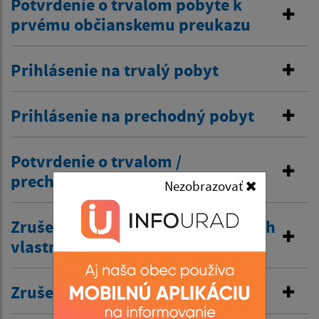
Potvrdenie o trvalom pobyte k
prvému občianskemu preukazu
Prihlásenie na trvalý pobyt
Prihlásenie na prechodný pobyt
Potvrdenie o trvalom /
prechodnom pobyte
Nezobrazovať
Zrušenie trvalého pobytu na návrh
vlastníka budovy
Zrušenie prechodného pobytu