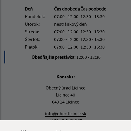
Deň
Čas doobeda
Čas poobede
Pondelok:
07:00 - 12:00
12:30 - 15:30
Utorok:
nestránkový deň
Streda:
07:00 - 12:00
12:30 - 15:30
Štvrtok:
07:00 - 12:00
12:30 - 15:30
Piatok:
07:00 - 12:00
12:30 - 15:30
Obedňajšia prestávka:
12:00 - 12:30
Kontakt:
Obecný úrad Licince
Licince 40
049 14 Licince
info@obec-licince.sk
+421 58 4881 960