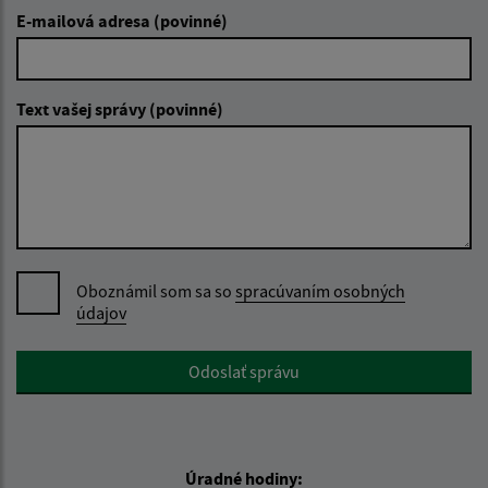
E-mailová adresa (povinné)
Text vašej správy (povinné)
Oboznámil som sa so
spracúvaním osobných
údajov
Google reCaptcha Response
Odoslať správu
Úradné hodiny: