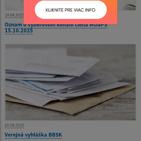
29.09.2025
Oznam o výberovom konaní člena MOaPS
15.10.2025
25.08.2025
Verejná vyhláška BBSK