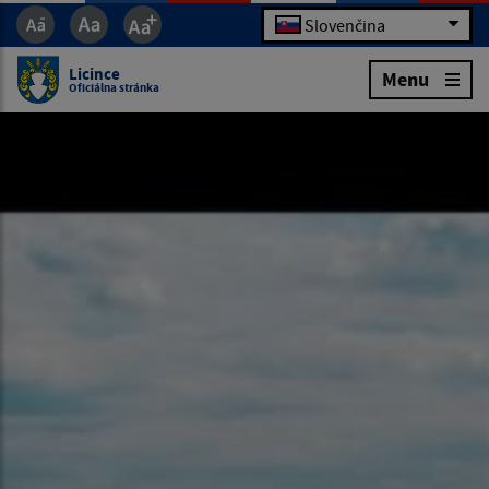
Slovenčina
Licince
Menu
Oficiálna stránka