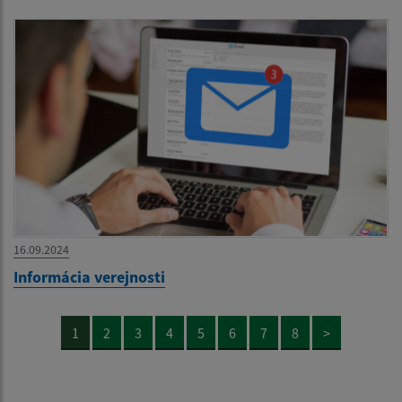
16.09.2024
Informácia verejnosti
1
2
3
4
5
6
7
8
>