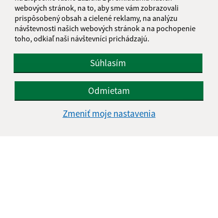
webových stránok, na to, aby sme vám zobrazovali
prispôsobený obsah a cielené reklamy, na analýzu
návštevnosti našich webových stránok a na pochopenie
Oboznámil som sa so
spracúvaním osobných
toho, odkiaľ naši návštevníci prichádzajú.
údajov
Súhlasím
Google reCaptcha Response
Odoslať správu
Odmietam
Zmeniť moje nastavenia
Úradné hodiny:
Deň
Čas doobeda
Čas poobede
Pondelok:
07:00 - 12:00
12:30 - 15:30
Utorok:
nestránkový deň
Streda:
07:00 - 12:00
12:30 - 15:30
Štvrtok:
07:00 - 12:00
12:30 - 15:30
Piatok:
07:00 - 12:00
12:30 - 15:30