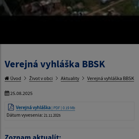
Verejná vyhláška BBSK
Úvod
Život v obci
Aktuality
Verejná vyhláška BBSK
25.08.2025
Verejná vyhláška
| PDF | 0.19 Mb
Dátum vyvesenia:
21.11.2025
Zoznam aktualít: