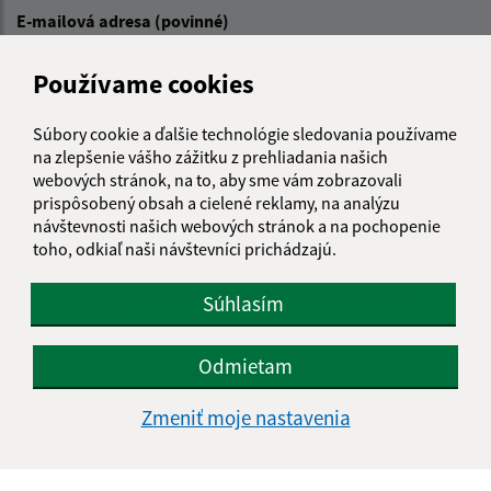
E-mailová adresa (povinné)
Používame cookies
Text vašej správy (povinné)
Súbory cookie a ďalšie technológie sledovania používame
na zlepšenie vášho zážitku z prehliadania našich
webových stránok, na to, aby sme vám zobrazovali
prispôsobený obsah a cielené reklamy, na analýzu
návštevnosti našich webových stránok a na pochopenie
toho, odkiaľ naši návštevníci prichádzajú.
Oboznámil som sa so
spracúvaním osobných
Súhlasím
údajov
Odmietam
Google reCaptcha Response
Odoslať správu
Zmeniť moje nastavenia
Úradné hodiny: