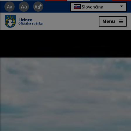
Slovenčina
Licince
Menu
Oficiálna stránka