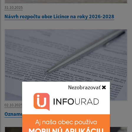
31.10.2025
Návrh rozpočtu obce Licince na roky 2026-2028
Nezobrazovať
02.10.2025
Oznamovanie protispoločenskej činnosti